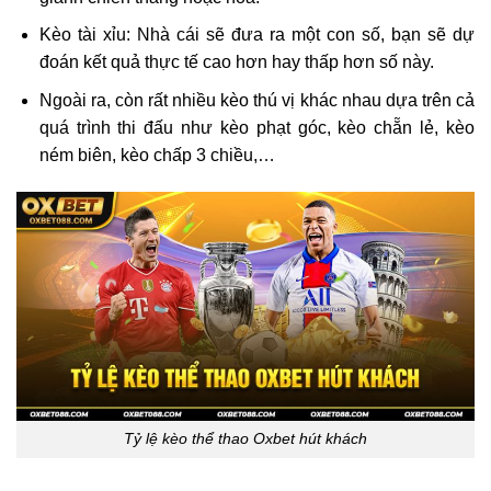
Kèo tài xỉu: Nhà cái sẽ đưa ra một con số, bạn sẽ dự
đoán kết quả thực tế cao hơn hay thấp hơn số này.
Ngoài ra, còn rất nhiều kèo thú vị khác nhau dựa trên cả
quá trình thi đấu như kèo phạt góc, kèo chẵn lẻ, kèo
ném biên, kèo chấp 3 chiều,…
Tỷ lệ kèo thể thao Oxbet hút khách