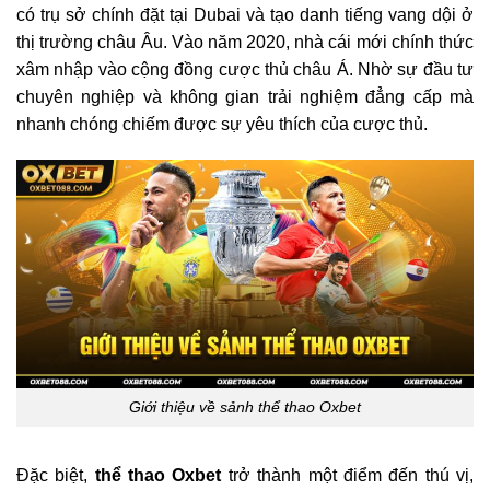
có trụ sở chính đặt tại Dubai và tạo danh tiếng vang dội ở
thị trường châu Âu. Vào năm 2020, nhà cái mới chính thức
xâm nhập vào cộng đồng cược thủ châu Á. Nhờ sự đầu tư
chuyên nghiệp và không gian trải nghiệm đẳng cấp mà
nhanh chóng chiếm được sự yêu thích của cược thủ.
Giới thiệu về sảnh thể thao Oxbet
Đặc biệt,
thể thao Oxbet
trở thành một điểm đến thú vị,