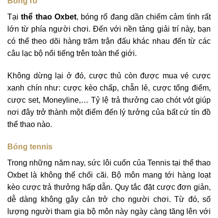
Bóng rổ
Tại
thể thao Oxbet
, bóng rổ đang dần chiếm cảm tình rất
lớn từ phía người chơi. Đến với nền tảng giải trí này, bạn
có thể theo dõi hàng trăm trận đấu khác nhau đến từ các
câu lạc bộ nổi tiếng trên toàn thế giới.
Không dừng lại ở đó, cược thủ còn được mua vé cược
xanh chín như: cược kèo chấp, chẵn lẻ, cược tổng điểm,
cược set, Moneyline,… Tỷ lệ trả thưởng cao chót vót giúp
nơi đây trở thành một điểm đến lý tưởng của bất cứ tín đồ
thể thao nào.
Bóng tennis
Trong những năm nay, sức lôi cuốn của Tennis tại thể thao
Oxbet là không thể chối cãi. Bộ môn mang tới hàng loạt
kèo cược trả thưởng hấp dẫn. Quy tắc đặt cược đơn giản,
dễ dàng không gây cản trở cho người chơi. Từ đó, số
lượng người tham gia bộ môn này ngày càng tăng lên với