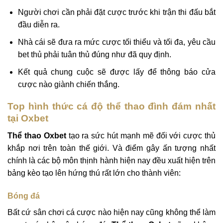
Người chơi cần phải đặt cược trước khi trận thi đấu bắt
đầu diễn ra.
Nhà cái sẽ đưa ra mức cược tối thiểu và tối đa, yêu cầu
bet thủ phải tuân thủ đúng như đã quy định.
Kết quả chung cuộc sẽ được lấy để thông báo cửa
cược nào giành chiến thắng.
Top hình thức cá độ thể thao đình đám nhất
tại Oxbet
Thể thao Oxbet
tạo ra sức hút mạnh mẽ đối với cược thủ
khắp nơi trên toàn thế giới. Và điểm gây ấn tượng nhất
chính là các bộ môn thịnh hành hiện nay đều xuất hiện trên
bảng kèo tạo lên hứng thú rất lớn cho thành viên:
Bóng đá
Bất cứ sân chơi cá cược nào hiện nay cũng không thể làm